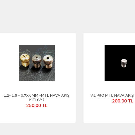
1.2- 1.6 - 0.7X5 MM -MTL HAVA AKIŞ
V.1 PRO MTL HAVA AKIŞ 
KITI (V1)
200.00 TL
250.00 TL