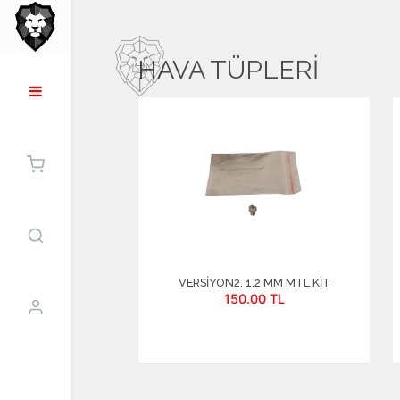
HAVA TÜPLERİ
İ GÖR
VERSIYON2, 1,2 MM MTL KİT
150.00 TL